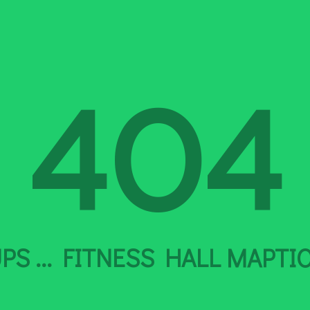
4O4
PS ... FITNESS HALL ΜΑΡΤΊ