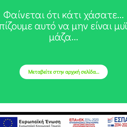
Φαίνεται ότι κάτι χάσατε...
πίζουμε αυτό να μην είναι μυ
μάζα...
Μεταβείτε στην αρχική σελίδα...